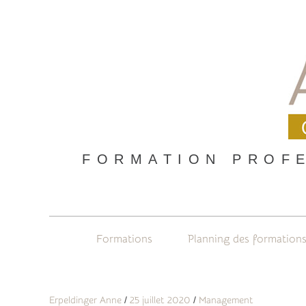
Skip
to
content
FORMATION PROFE
Main
navigation
Formations
Planning des formation
Erpeldinger Anne
25 juillet 2020
Management