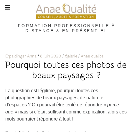
Skip
Main
navigation
to
content
Menu
FORMATION PROFESSIONNELLE À
DISTANCE & EN PRÉSENTIEL
Erpeldinger Anne
8 juin 2020
Galerie
Anae qualité
Pourquoi toutes ces photos de
beaux paysages ?
La question est légitime, pourquoi toutes ces
photographies de beaux paysages, de nature et
d’espaces ? On pourrait être tenté de répondre «
parce
que
» mais si c’était suffisant comme explication, alors ces
mots pourraient répondre à tout !