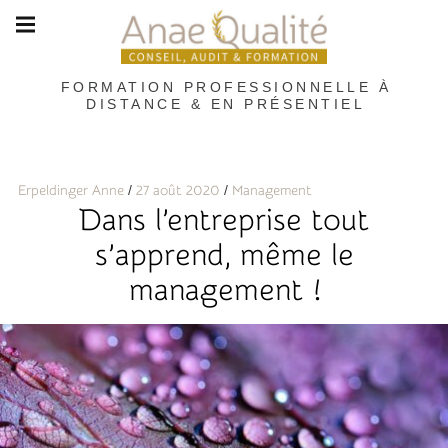
Skip
Main
navigation
to
content
Menu
FORMATION PROFESSIONNELLE À
DISTANCE & EN PRÉSENTIEL
Erpeldinger Anne
27 août 2020
Management
Dans l’entreprise tout
s’apprend, même le
management !